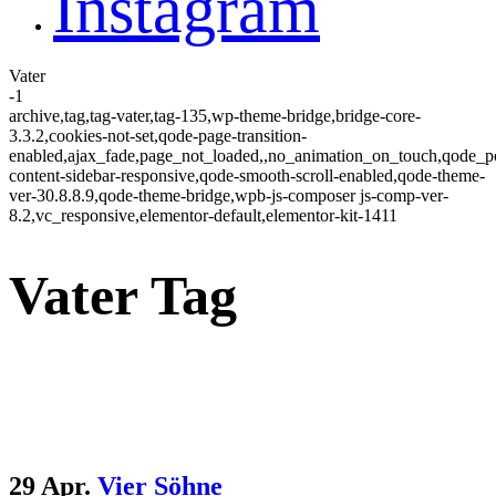
Instagram
Vater
-1
archive,tag,tag-vater,tag-135,wp-theme-bridge,bridge-core-
3.3.2,cookies-not-set,qode-page-transition-
enabled,ajax_fade,page_not_loaded,,no_animation_on_touch,qode_
content-sidebar-responsive,qode-smooth-scroll-enabled,qode-theme-
ver-30.8.8.9,qode-theme-bridge,wpb-js-composer js-comp-ver-
8.2,vc_responsive,elementor-default,elementor-kit-1411
Vater Tag
29 Apr.
Vier Söhne