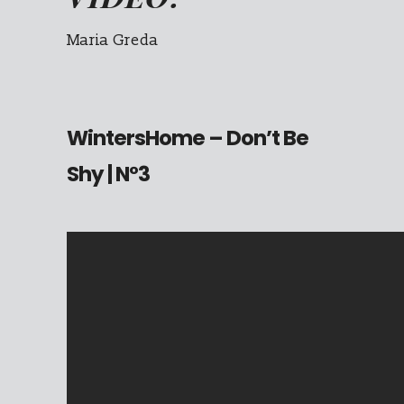
Maria Greda
WintersHome –
Don’t Be
Shy
| N°3