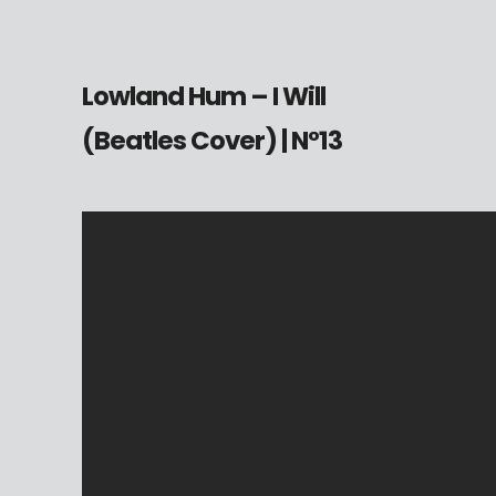
Lowland Hum
– I Will
(Beatles Cover)
| N°13