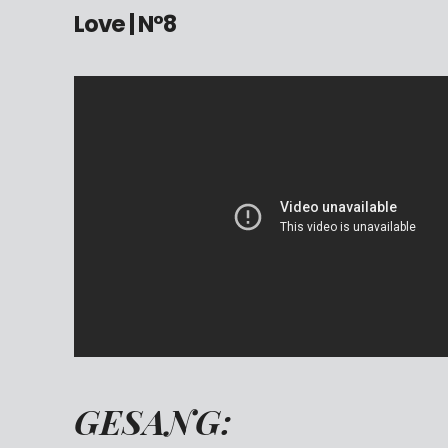
Love
| N°8
GESANG: