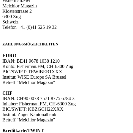
Fisherman.FM
Melchior Magazin
Klosterstrasse 2
6300 Zug
Schweiz
Telefon +41 (0)41 525 19 32
info@melchiormagazin.com
ZAHLUNGSMÖGLICHKEITEN
EURO
IBAN: BE41 9678 1038 1210
Konto: Fisherman.FM, CH-6300 Zug
BIC/SWIFT: TRWIBEB1XXX
Institut: WISE Europe SA Brussel
Betreff "Melchior Magazin"
CHF
IBAN: CH90 0078 7571 8775 6784 3
Inhaber: Fisherman.FM, CH-6300 Zug
BIC/SWIFT: KBZGCH22XXX
Institut: Zuger Kantonalbank
Betreff "Melchior Magazin"
Kreditkarte/TWINT