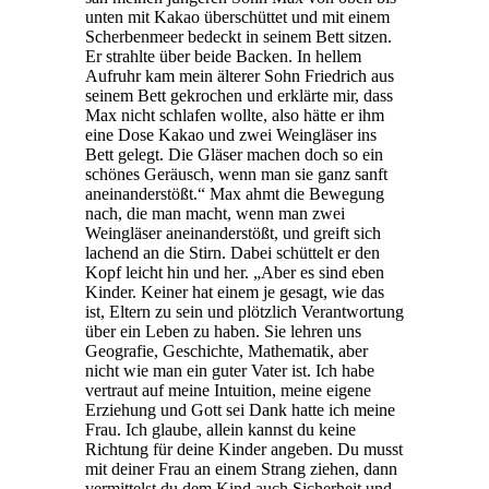
unten mit Kakao überschüttet und mit einem
Scherbenmeer bedeckt in seinem Bett sitzen.
Er strahlte über beide Backen. In hellem
Aufruhr kam mein älterer Sohn Friedrich aus
seinem Bett gekrochen und erklärte mir, dass
Max nicht schlafen wollte, also hätte er ihm
eine Dose Kakao und zwei Weingläser ins
Bett gelegt. Die Gläser machen doch so ein
schönes Geräusch, wenn man sie ganz sanft
aneinanderstößt.“ Max ahmt die Bewegung
nach, die man macht, wenn man zwei
Weingläser aneinanderstößt, und greift sich
lachend an die Stirn. Dabei schüttelt er den
Kopf leicht hin und her. „Aber es sind eben
Kinder. Keiner hat einem je gesagt, wie das
ist, Eltern zu sein und plötzlich Verantwortung
über ein Leben zu haben. Sie lehren uns
Geografie, Geschichte, Mathematik, aber
nicht wie man ein guter Vater ist. Ich habe
vertraut auf meine Intuition, meine eigene
Erziehung und Gott sei Dank hatte ich meine
Frau. Ich glaube, allein kannst du keine
Richtung für deine Kinder angeben. Du musst
mit deiner Frau an einem Strang ziehen, dann
vermittelst du dem Kind auch Sicherheit und