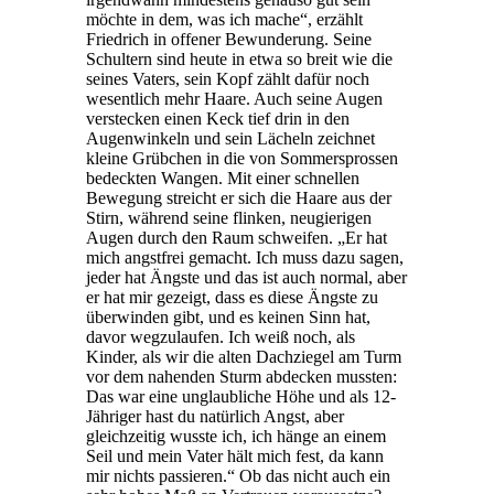
möchte in dem, was ich mache“, erzählt
Friedrich in offener Bewunderung. Seine
Schultern sind heute in etwa so breit wie die
seines Vaters, sein Kopf zählt dafür noch
wesentlich mehr Haare. Auch seine Augen
verstecken einen Keck tief drin in den
Augenwinkeln und sein Lächeln zeichnet
kleine Grübchen in die von Sommersprossen
bedeckten Wangen. Mit einer schnellen
Bewegung streicht er sich die Haare aus der
Stirn, während seine flinken, neugierigen
Augen durch den Raum schweifen. „Er hat
mich angstfrei gemacht. Ich muss dazu sagen,
jeder hat Ängste und das ist auch normal, aber
er hat mir gezeigt, dass es diese Ängste zu
überwinden gibt, und es keinen Sinn hat,
davor wegzulaufen. Ich weiß noch, als
Kinder, als wir die alten Dachziegel am Turm
vor dem nahenden Sturm abdecken mussten:
Das war eine unglaubliche Höhe und als 12-
Jähriger hast du natürlich Angst, aber
gleichzeitig wusste ich, ich hänge an einem
Seil und mein Vater hält mich fest, da kann
mir nichts passieren.“ Ob das nicht auch ein