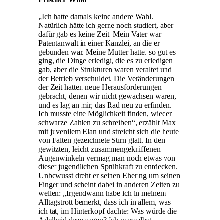
„Ich hatte damals keine andere Wahl.
Natürlich hätte ich gerne noch studiert, aber
dafür gab es keine Zeit. Mein Vater war
Patentanwalt in einer Kanzlei, an die er
gebunden war. Meine Mutter hatte, so gut es
ging, die Dinge erledigt, die es zu erledigen
gab, aber die Strukturen waren veraltet und
der Betrieb verschuldet. Die Veränderungen
der Zeit hatten neue Herausforderungen
gebracht, denen wir nicht gewachsen waren,
und es lag an mir, das Rad neu zu erfinden.
Ich musste eine Möglichkeit finden, wieder
schwarze Zahlen zu schreiben“, erzählt Max
mit juvenilem Elan und streicht sich die heute
von Falten gezeichnete Stirn glatt. In den
gewitzten, leicht zusammengekniffenen
Augenwinkeln vermag man noch etwas von
dieser jugendlichen Sprühkraft zu entdecken.
Unbewusst dreht er seinen Ehering um seinen
Finger und scheint dabei in anderen Zeiten zu
weilen: „Irgendwann habe ich in meinem
Alltagstrott bemerkt, dass ich in allem, was
ich tat, im Hinterkopf dachte: Was würde die
Adelheid dazu sagen? Ich war selbst