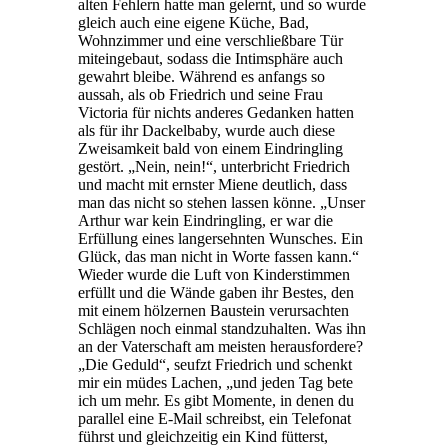
alten Fehlern hatte man gelernt, und so wurde
gleich auch eine eigene Küche, Bad,
Wohnzimmer und eine verschließbare Tür
miteingebaut, sodass die Intimsphäre auch
gewahrt bleibe. Während es anfangs so
aussah, als ob Friedrich und seine Frau
Victoria für nichts anderes Gedanken hatten
als für ihr Dackelbaby, wurde auch diese
Zweisamkeit bald von einem Eindringling
gestört. „Nein, nein!“, unterbricht Friedrich
und macht mit ernster Miene deutlich, dass
man das nicht so stehen lassen könne. „Unser
Arthur war kein Eindringling, er war die
Erfüllung eines langersehnten Wunsches. Ein
Glück, das man nicht in Worte fassen kann.“
Wieder wurde die Luft von Kinderstimmen
erfüllt und die Wände gaben ihr Bestes, den
mit einem hölzernen Baustein verursachten
Schlägen noch einmal standzuhalten. Was ihn
an der Vaterschaft am meisten herausfordere?
„Die Geduld“, seufzt Friedrich und schenkt
mir ein müdes Lachen, „und jeden Tag bete
ich um mehr. Es gibt Momente, in denen du
parallel eine E-Mail schreibst, ein Telefonat
führst und gleichzeitig ein Kind fütterst,