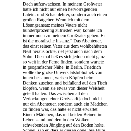
Dach aufzuwachsen. In meinem Großvater
hatte ich nicht nur einen hervorragenden
Latein- und Schachlehrer, sondern auch einen
großen Ratgeber. Wenn ich mit dem
Lösungsansatz meines Vaters nicht
hundertprozentig zufrieden war, konnte ich
immer noch zu meinem Großvater gehen. Er
ist die moralische Instanz.“ Das Abenteuer,
das einst seinen Vater aus dem wohlbehüteten
Nest herauslockte, rief jetzt auch nach dem
Sohn. Diesmal ließ es sich jedoch nicht ganz
so weit in der Ferne finden, sondern wartete
in geografischer Nähe, in Berlin. Friedrich
wollte die große Universitätsbibliothek von
innen bestaunen, weisen Köpfen beim
Denken zusehen und beifallend auf den Tisch
klopfen, wenn sie etwas von dieser Weisheit
geteilt hatten. Das zwischen all den
Verlockungen einer Großstadt jedoch nicht
nur ein Abenteuer, sondern auch ein Mädchen
zu finden war, das hatte er nicht erwartet.
Einem Mädchen, das mit beiden Beinen im
Leben stand und den in den Wolken
schwebenden Jüngling auf den Boden holte.
Schnell sah er, dass er diesen ohne ihre Hilfe