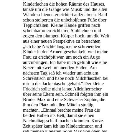
Kinderlachen die hohen Räume des Hauses,
tanzte um die Gänge wie Musik und die alten
Wände schienen erleichtert aufzuatmen. Bald
schon stolperten die unbeholfenen Füße über
Teppichfalten. Kleine Hände griffen nach
scheinbar unerreichbaren Stuhllehnen und
zogen den plumpen Körper hoch, um die Welt
aus einer neuen Perspektive zu betrachten.
„Ich habe Nächte lang meine schreienden
Kinder in den Armen geschaukelt, weil meine
Frau zu erschöpft war, um noch ein Auge
aufzubringen. Ich habe mich gefühlt wie eine
Kerze mit zwei brennenden Enden. Am
nächsten Tag saß ich wieder um acht am
Schreibtisch und habe noch Milchflaschen bei
mir in der Jackentasche gehabt.“ Der kleine
Friedrich sollte nicht lange Alleinherrscher
über seine Eltern sein. Schnell folgten ihm ein
Bruder Max und eine Schwester Sophie, die
ihm den Platz mit allen Mitteln streitig
machten. „Einmal brachte meine Frau die
beiden Buben ins Bett, damit sie einen
Nachmittagsschlaf machen konnten. Kurze
Zeit später kam ich ins Kinderzimmer, und
sah meinen jüngeren Sohn Max von oben bis