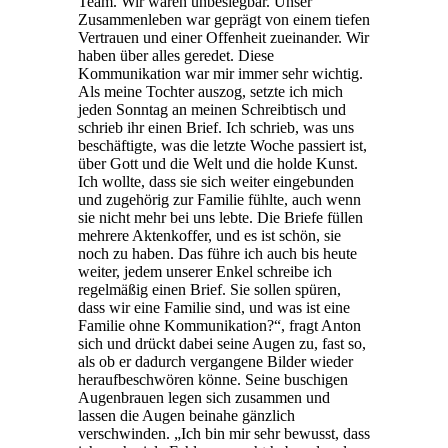
Team. Wir waren unbesiegbar. Unser
Zusammenleben war geprägt von einem tiefen
Vertrauen und einer Offenheit zueinander. Wir
haben über alles geredet. Diese
Kommunikation war mir immer sehr wichtig.
Als meine Tochter auszog, setzte ich mich
jeden Sonntag an meinen Schreibtisch und
schrieb ihr einen Brief. Ich schrieb, was uns
beschäftigte, was die letzte Woche passiert ist,
über Gott und die Welt und die holde Kunst.
Ich wollte, dass sie sich weiter eingebunden
und zugehörig zur Familie fühlte, auch wenn
sie nicht mehr bei uns lebte. Die Briefe füllen
mehrere Aktenkoffer, und es ist schön, sie
noch zu haben. Das führe ich auch bis heute
weiter, jedem unserer Enkel schreibe ich
regelmäßig einen Brief. Sie sollen spüren,
dass wir eine Familie sind, und was ist eine
Familie ohne Kommunikation?“, fragt Anton
sich und drückt dabei seine Augen zu, fast so,
als ob er dadurch vergangene Bilder wieder
heraufbeschwören könne. Seine buschigen
Augenbrauen legen sich zusammen und
lassen die Augen beinahe gänzlich
verschwinden. „Ich bin mir sehr bewusst, dass