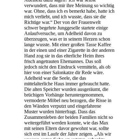
verwundert, dass mir ihre Meinung so wichtig
war. Ohne, dass ich es bemerkt habe, hatte ich
mich verliebt, und ich wusste, dass sie die
Richtige war.“ Der von der Frauenwelt
schwer begehrte Junggeselle startete einige
Anlaufversuche, um Adelheid davon zu
überzeugen, was er in seinem Herzen schon
lange wusste. Mit einer großen Tasse Kaffee
in der einen und einer Zigarette in der anderen
Hand zog sie in das elterliche Heim ihres
frisch angetrauten Ehemannes. Das soll
jedoch nicht den Eindruck vermitteln, als ob
hier von einer Salonkatze dir Rede wäre.
Adelheid war die Seele, die das
mittelalterliche Haus immer gebraucht hatte.
Die alten Speicher wurden ausgeräumt, die
brüchigen Vorhänge heruntergenommen,
vermoderte Möbel neu bezogen, die Risse in
den Wänden verputzt und eingefahrene
Muster wurden hinterfragt. Dass das
Zusammenleben der beiden Familien nicht so
weitergeführt werden konnte, wie das Max
mit seinen Eltern davor gewohnt war, sollte
sich erst im Laufe der Jahre zeigen. „Als wir