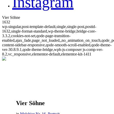
Instagram
Vier Söhne
1632
wp-singular,post-template-default,single,single-post,postid-
1632,single-format-standard,wp-theme-bridge,bridge-core-
3.3.2,cookies-not-set,qode-page-transition-
enabled,ajax_fade,page_not_loaded,,no_animation_on_touch,qode_
content-sidebar-responsive,qode-smooth-scroll-enabled,qode-theme-
ver-30.8.9.1,qode-theme-bridge,wpb-js-composer js-comp-ver-
8.2,vc_responsive,elementor-default,elementor-kit-1411
Vier Söhne
in
Melchior Nr. 16
,
Portrait