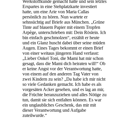
Werkstoffkunde gemacht hatte und sein letztes
Erspartes in eine Stehplatzkarte investiert
hatte, um eine Arie von Maria Callas
persönlich zu hören. Nun wartete er
sehnsüchtig auf Briefe aus München. „Grüne
Tinte auf blauem Papier mit einem Tropfen
Arpège, unterschrieben mit: Dein Röslein. Ich
bin einfach geschmolzen“, erzählt er heute
und ein Glanz huscht dabei über seine müden
Augen. Eines Tages bekommt er einen Brief
von einer weitaus jüngeren Hand verfasst:
„Lieber Onkel Toni, die Mami hat mir schon
gesagt, dass die Mami dich heiraten will!“ Ob
er keine Angst vor der Verantwortung hatte,
von einem auf den anderen Tag Vater von
zwei Kindern zu sein? „Da habe ich mir nicht
so viele Gedanken gemacht. Ich habe es als
vorgesäten Acker gesehen, und es lag an mir,
die Früchte heranzuziehen und alles Nötige zu
tun, damit sie sich entfalten können. Es war
ein unglaubliches Geschenk, das mir mit
dieser Verantwortung und Aufgabe
zuteilwurde.“