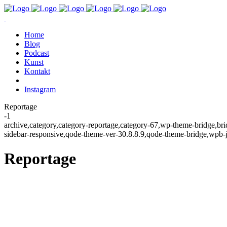
Home
Blog
Podcast
Kunst
Kontakt
Instagram
Reportage
-1
archive,category,category-reportage,category-67,wp-theme-bridge,br
sidebar-responsive,qode-theme-ver-30.8.8.9,qode-theme-bridge,wpb-j
Reportage