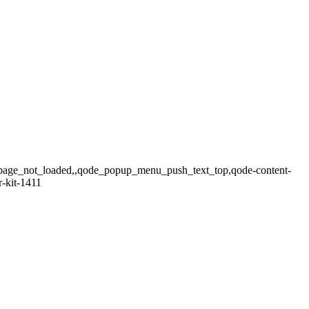
ade,page_not_loaded,,qode_popup_menu_push_text_top,qode-content-
r-kit-1411