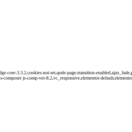
idge-core-3.3.2,cookies-not-set,qode-page-transition-enabled,ajax_f
s-composer js-comp-ver-8.2,vc_responsive,elementor-default,elemento