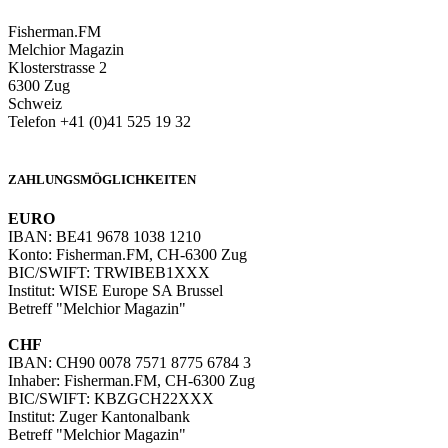
Fisherman.FM
Melchior Magazin
Klosterstrasse 2
6300 Zug
Schweiz
Telefon +41 (0)41 525 19 32
info@melchiormagazin.com
ZAHLUNGSMÖGLICHKEITEN
EURO
IBAN: BE41 9678 1038 1210
Konto: Fisherman.FM, CH-6300 Zug
BIC/SWIFT: TRWIBEB1XXX
Institut: WISE Europe SA Brussel
Betreff "Melchior Magazin"
CHF
IBAN: CH90 0078 7571 8775 6784 3
Inhaber: Fisherman.FM, CH-6300 Zug
BIC/SWIFT: KBZGCH22XXX
Institut: Zuger Kantonalbank
Betreff "Melchior Magazin"