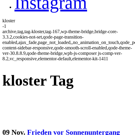
Instagram
kloster
-1
archive,tag,tag-kloster,tag-167,wp-theme-bridge,bridge-core-
3.3.2,cookies-not-set,qode-page-transition-
enabled,ajax_fade,page_not_loaded,,no_animation_on_touch,qode_
content-sidebar-responsive,qode-smooth-scroll-enabled,qode-theme-
ver-30.8.8.9,qode-theme-bridge,wpb-js-composer js-comp-ver-
8.2,vc_responsive,elementor-default,elementor-kit-1411
kloster Tag
09 Nov.
Frieden vor Sonnenuntergang