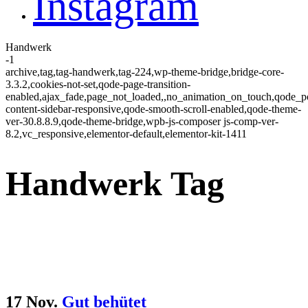
Instagram
Handwerk
-1
archive,tag,tag-handwerk,tag-224,wp-theme-bridge,bridge-core-
3.3.2,cookies-not-set,qode-page-transition-
enabled,ajax_fade,page_not_loaded,,no_animation_on_touch,qode_
content-sidebar-responsive,qode-smooth-scroll-enabled,qode-theme-
ver-30.8.8.9,qode-theme-bridge,wpb-js-composer js-comp-ver-
8.2,vc_responsive,elementor-default,elementor-kit-1411
Handwerk Tag
17 Nov.
Gut behütet