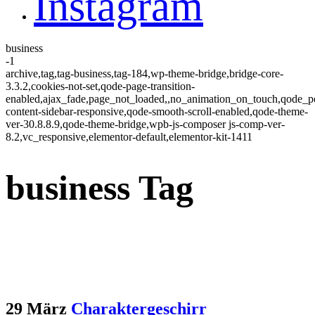
Instagram
business
-1
archive,tag,tag-business,tag-184,wp-theme-bridge,bridge-core-
3.3.2,cookies-not-set,qode-page-transition-
enabled,ajax_fade,page_not_loaded,,no_animation_on_touch,qode_
content-sidebar-responsive,qode-smooth-scroll-enabled,qode-theme-
ver-30.8.8.9,qode-theme-bridge,wpb-js-composer js-comp-ver-
8.2,vc_responsive,elementor-default,elementor-kit-1411
business Tag
29 März
Charaktergeschirr