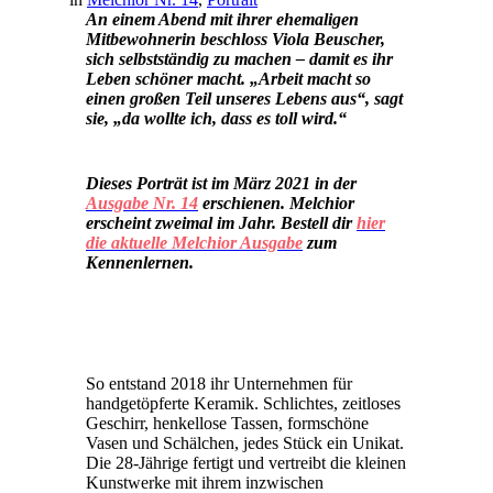
An einem Abend mit ihrer ehemaligen
Mitbewohnerin beschloss Viola Beuscher,
sich selbstst
ä
ndig zu machen – damit es ihr
Leben sch
ö
ner macht.
„
Arbeit macht so
einen großen Teil unseres Lebens aus
“
, sagt
sie,
„
da wollte ich, dass es toll wird.
“
Dieses Porträt ist im März 2021 in der
Ausgabe Nr. 14
erschienen. Melchior
erscheint zweimal im Jahr. Bestell dir
hier
die aktuelle Melchior Ausgabe
zum
Kennenlernen
.
So entstand 2018 ihr Unternehmen für
handgetöpferte Keramik. Schlichtes, zeitloses
Geschirr, henkellose Tassen, formschöne
Vasen und Schälchen, jedes Stück ein Unikat.
Die 28-Jährige fertigt und vertreibt die kleinen
Kunstwerke mit ihrem inzwischen