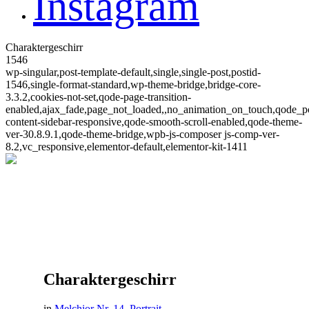
Instagram
Charaktergeschirr
1546
wp-singular,post-template-default,single,single-post,postid-
1546,single-format-standard,wp-theme-bridge,bridge-core-
3.3.2,cookies-not-set,qode-page-transition-
enabled,ajax_fade,page_not_loaded,,no_animation_on_touch,qode_
content-sidebar-responsive,qode-smooth-scroll-enabled,qode-theme-
ver-30.8.9.1,qode-theme-bridge,wpb-js-composer js-comp-ver-
8.2,vc_responsive,elementor-default,elementor-kit-1411
Charaktergeschirr
in
Melchior Nr. 14
,
Portrait