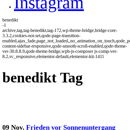
Instagram
benedikt
-1
archive,tag,tag-benedikt,tag-172,wp-theme-bridge,bridge-core-
3.3.2,cookies-not-set,qode-page-transition-
enabled,ajax_fade,page_not_loaded,,no_animation_on_touch,qode_
content-sidebar-responsive,qode-smooth-scroll-enabled,qode-theme-
ver-30.8.8.9,qode-theme-bridge,wpb-js-composer js-comp-ver-
8.2,vc_responsive,elementor-default,elementor-kit-1411
benedikt Tag
09 Nov.
Frieden vor Sonnenuntergang