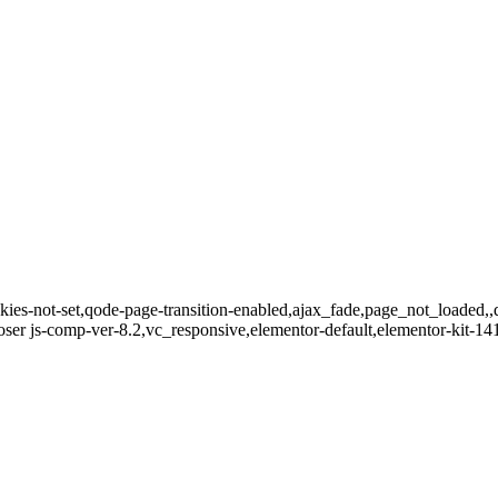
ookies-not-set,qode-page-transition-enabled,ajax_fade,page_not_loade
er js-comp-ver-8.2,vc_responsive,elementor-default,elementor-kit-14