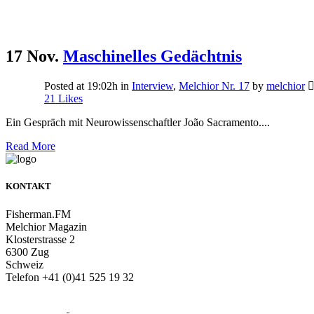
17 Nov.
Maschinelles Gedächtnis
Posted at 19:02h
in
Interview
,
Melchior Nr. 17
by
melchior
21
Likes
Ein Gespräch mit Neurowissenschaftler João Sacramento....
Read More
KONTAKT
Fisherman.FM
Melchior Magazin
Klosterstrasse 2
6300 Zug
Schweiz
Telefon +41 (0)41 525 19 32
info@melchiormagazin.com