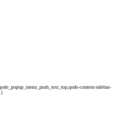
d,,qode_popup_menu_push_text_top,qode-content-sidebar-
11