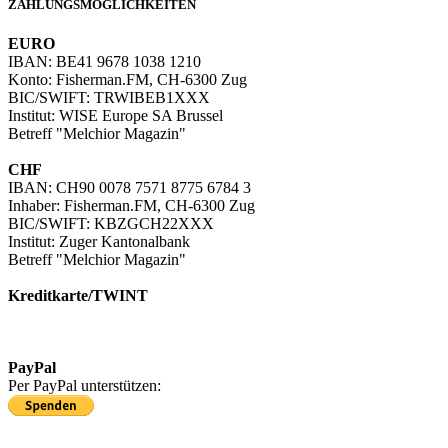
ZAHLUNGSMÖGLICHKEITEN
EURO
IBAN: BE41 9678 1038 1210
Konto: Fisherman.FM, CH-6300 Zug
BIC/SWIFT: TRWIBEB1XXX
Institut: WISE Europe SA Brussel
Betreff "Melchior Magazin"
CHF
IBAN: CH90 0078 7571 8775 6784 3
Inhaber: Fisherman.FM, CH-6300 Zug
BIC/SWIFT: KBZGCH22XXX
Institut: Zuger Kantonalbank
Betreff "Melchior Magazin"
Kreditkarte/TWINT
Kreditkartenzahlung in EUR
Kreditkartenzahlung/TWINT in CHF
PayPal
Per PayPal unterstützen: