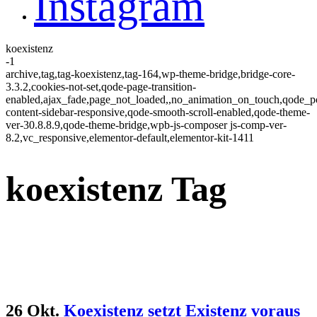
Instagram
koexistenz
-1
archive,tag,tag-koexistenz,tag-164,wp-theme-bridge,bridge-core-
3.3.2,cookies-not-set,qode-page-transition-
enabled,ajax_fade,page_not_loaded,,no_animation_on_touch,qode_
content-sidebar-responsive,qode-smooth-scroll-enabled,qode-theme-
ver-30.8.8.9,qode-theme-bridge,wpb-js-composer js-comp-ver-
8.2,vc_responsive,elementor-default,elementor-kit-1411
koexistenz Tag
26 Okt.
Koexistenz setzt Existenz voraus