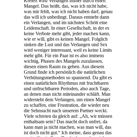
Kreiert wird Verlangen immer durch einen
Mangel. Das heißt, das, was ich nicht habe,
was mir fehlt, was ich nicht haben darf, genau
das will ich unbedingt. Daraus entsteht dann
ein Verlangen, und im nächsten Schritt eine
Leidenschaft. In einer Gesellschaft, in der es
keine Verbote mehr gibt, jeder machen kann,
wie er will, gibt es keinen Mangel. Folglich
sinken die Lust und das Verlangen und Sex
wird weniger interessant, weil es keine Limits
mehr gibt. Für ein Paar ist es also immens
wichtig, Phasen des Mangels zuzulassen,
diesen einen Raum zu geben. Aus diesem
Grund finde ich persönlich die natürlichen
Verhütungsmethoden so spannend. Da gibt es
einen natürlichen Rhythmus mit fruchtbaren
und unfruchtbaren Perioden, also auch Tage,
an denen man nicht miteinander schläft. Man
widersteht dem Verlangen, um einen Mangel
zu schaffen, eine Frustration, die wieder neu
die Sehnsucht nach unserem Partner weckt.
Viele schreien da gleich auf: „Ah, wir müssen
enthaltsam sein? Das macht doch unfrei, da
kann man ja nicht machen, was man will, das
ist doch nicht gut.“ Ich meine, dass genau das