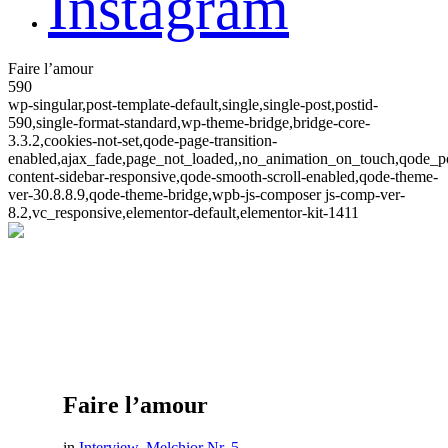
Instagram
Faire l’amour
590
wp-singular,post-template-default,single,single-post,postid-
590,single-format-standard,wp-theme-bridge,bridge-core-
3.3.2,cookies-not-set,qode-page-transition-
enabled,ajax_fade,page_not_loaded,,no_animation_on_touch,qode_
content-sidebar-responsive,qode-smooth-scroll-enabled,qode-theme-
ver-30.8.8.9,qode-theme-bridge,wpb-js-composer js-comp-ver-
8.2,vc_responsive,elementor-default,elementor-kit-1411
Faire l’amour
in
Interview
,
Melchior Nr. 5