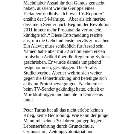
Machthaber Assad ihr den Garaus gemacht
haben, aussieht wie die Gerippe eines
Elefantenfriedhofs. „Ich war TV-Reporter“,
erzählt der 34-Jährige. „Aber als ich merkte,
dass mein Sender nach Beginn der Revolution
2011 immer mehr Propaganda verbreitete,
kündigte ich.“ Diese Entscheidung reichte
aus, um die Geheimdienste nervös zu machen:
Ein Alawit muss schließlich für Assad sein.
Yamen hatte aber mit 22 schon einen ersten
ironischen Artikel über die Regierung Syriens
geschrieben. Er wurde damals umgehend
festgenommen, geschlagen. Die Strafe:
Studienverbot. Aber er wehrte sich weiter
gegen die Unterdrückung und beteiligte sich
aktiv an Protestbewegungen. Nachdem er
beim TV-Sender gekündigt hatte, erhielt er
Morddrohungen und tauchte in Damaskus
unter.
Peter Tarras hat all das nicht erlebt: keinen
Krieg, keine Bedrohung. Wie kann der junge
Mann mit seinen 30 Jahren gut gepflegter
Lebenserfahrung durch Grundschule,
Gymnasium, Zeitungsvolontariat und