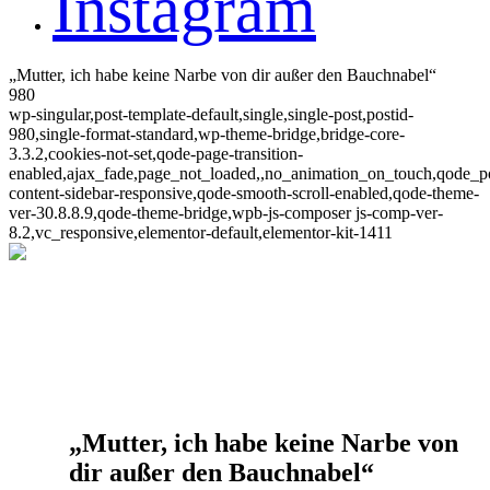
Instagram
„Mutter, ich habe keine Narbe von dir außer den Bauchnabel“
980
wp-singular,post-template-default,single,single-post,postid-
980,single-format-standard,wp-theme-bridge,bridge-core-
3.3.2,cookies-not-set,qode-page-transition-
enabled,ajax_fade,page_not_loaded,,no_animation_on_touch,qode_
content-sidebar-responsive,qode-smooth-scroll-enabled,qode-theme-
ver-30.8.8.9,qode-theme-bridge,wpb-js-composer js-comp-ver-
8.2,vc_responsive,elementor-default,elementor-kit-1411
„Mutter, ich habe keine Narbe von
dir außer den Bauchnabel“