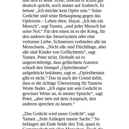
und liest er seine Texte, obwohl er schon gut
deutsch spricht, noch immer auf Arabisch. Er
betont: „Ich möchte kein Opfer sein.“ Seine
Gedichte sind seine Behauptung gegen das
Opfersein – Leben eben. Hayat. „Ich bin ein
Mensch“, sagt Yamen, „und jeder Mensch hat
seine Not.“ Für den einen ist es der Krieg, für
den anderen das Steuersystem oder eine
verlorene Liebe. Schmerzen verbinden alle im
Menschsein. „Nicht alle sind Flüchtlinge, aber
alle sind Kinder von Geflüchteten“, sagt
Yamen. Peter nickt. Deshalb sei es
ungerechtfertigt, dass geflüchtete Autoren
schnell den Stempel „Opferliteratur“
aufgedrückt bekämen, sagt er. „Opferliteratur
gibt es nicht.“ Das ist auch der Grund dafür,
dass er die richtige Übersetzung für Yamens
Worte findet. „Ich eigne mir sein Gedicht in
gewisser Weise an, in meiner Sprache“, sagt
Peter, „aber stets mit dem Anspruch, den
anderen sprechen zu lassen.“
„Das Gedicht wird unser Gedicht“, sagt
Yamen. „Sein Anliegen unsere Sache.“ So
beklagen am Ende beide den Tod, quasi in