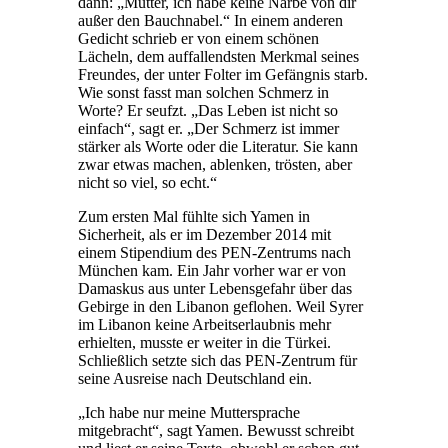
dann: „Mutter, ich habe keine Narbe von dir
außer den Bauchnabel.“ In einem anderen
Gedicht schrieb er von einem schönen
Lächeln, dem auffallendsten Merkmal seines
Freundes, der unter Folter im Gefängnis starb.
Wie sonst fasst man solchen Schmerz in
Worte? Er seufzt. „Das Leben ist nicht so
einfach“, sagt er. „Der Schmerz ist immer
stärker als Worte oder die Literatur. Sie kann
zwar etwas machen, ablenken, trösten, aber
nicht so viel, so echt.“
Zum ersten Mal fühlte sich Yamen in
Sicherheit, als er im Dezember 2014 mit
einem Stipendium des PEN-Zentrums nach
München kam. Ein Jahr vorher war er von
Damaskus aus unter Lebensgefahr über das
Gebirge in den Libanon geflohen. Weil Syrer
im Libanon keine Arbeitserlaubnis mehr
erhielten, musste er weiter in die Türkei.
Schließlich setzte sich das PEN-Zentrum für
seine Ausreise nach Deutschland ein.
„Ich habe nur meine Muttersprache
mitgebracht“, sagt Yamen. Bewusst schreibt